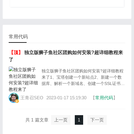
常用代码
【顶】
独立版狮子鱼社区团购如何安装?超详细教程来
了
独立版狮子鱼社区团购如何安装?超详细教程
来了1、宝塔创建一个新站点2、新建一个数
据库、解析一个新域名、创建一个SSL证书,
开启强制HTTPS3、做好以上相关准备工
作:4、打包后台根目录文件至压缩文件“···
王青召SEO
2023-01-17 15:19:30
【
常用代码
】
共 1
上一页
1
下一页