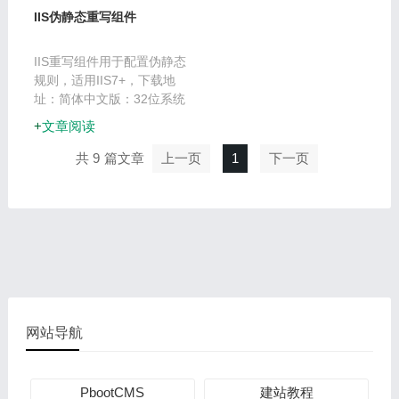
全! ···
IIS伪静态重写组件
IIS重写组件用于配置伪静态
规则，适用IIS7+，下载地
址：简体中文版：32位系统
x86/64位系统x64此处为最
文章阅读
新版本，直接安装即可，老
版本Win10安装时会报错，
共 9
上一页
1
下一页
解决方法如下：打开注册表
编辑器，在···
网站导航
PbootCMS
建站教程