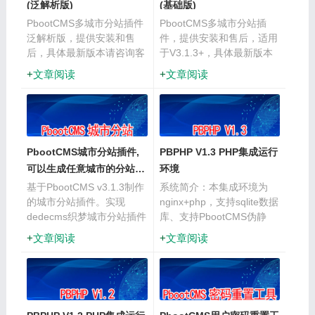
(泛解析版)
(基础版)
PbootCMS多城市分站插件
PbootCMS多城市分站插
泛解析版，提供安装和售
件，提供安装和售后，适用
后，具体最新版本请咨询客
于V3.1.3+，具体最新版本
服。由本站技术提供一次安
请咨询客服。由本站技术提
文章阅读
文章阅读
装及售后指导，确保完美运
供一次安装及售后指导，确
行。插件声明：插件开发源
保完美运行。
自参考织梦分站插件，江西
=城市名称，全站通用，城
···
PbootCMS城市分站插件,
PBPHP V1.3 PHP集成运行
可以生成任意城市的分站链
环境
接地址
基于PbootCMS v3.1.3制作
系统简介：本集成环境为
的城市分站插件。实现
nginx+php，支持sqlite数据
dedecms织梦城市分站插件
库、支持PbootCMS伪静
效果。自动生成任意城市的
态！下载地址：链
文章阅读
文章阅读
分站链接，同时支持分站之
接:https://pan.baidu.com/s/1qsdBQ_tqcJ1a9ANzRZjC···
间同页跳转。配合江西标
签，无需重复添加资料，自
动生成带有城市···