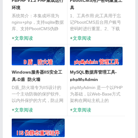
PBPHP V1.2 PHP集成运行
PbootCMS用户密码重置工
环境
具
系统简介：本集成环境为
1、工具作用:此工具用于忘
nginx+php，支持sqlite数据
记PbootCMS后台用户账号
库、支持PbootCMS伪静
密码时进行重置。2、下载
态！下载链接:
地址：PB密码重置工具
文章阅读
文章阅读
https://pan.baidu.com/s/1rWGOzLC2LxIB7ndvwY4ZsA···
V20190509.rar3、使用方
法：1）下载重置工具解压
包，解压后将resetpw.php
文件···
Windows服务器IIS安全工
MySQL数据库管理工具-
具-D盾_防火墙
phpMyAdmin
D盾_防火墙专为IIS设计的
phpMyAdmin 是一个以PHP
一个主动防御的保护软件,
为基础，以Web-Base方式
以内外保护的方式，防止网
架构在网站主机上的
站和服务器给入侵,在正常
MySQL的数据库管理工
文章阅读
文章阅读
运行各类网站的情况下，越
具，让管理者可用Web接口
少的功能，服务器越安全的
管理MySQL数据库。借由
理念而设计！限制了常见的
此Web接口可以成为一个简
入侵方法，让服务器更安
易方式输入繁杂···