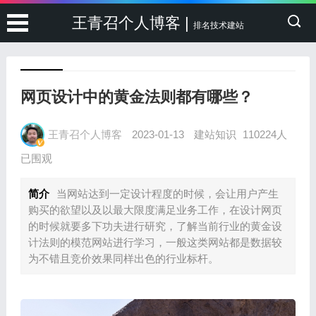
王青召个人博客 |
排名技术建站
网页设计中的黄金法则都有哪些？
王青召个人博客
2023-01-13
建站知识
110224人
已围观
简介
当网站达到一定设计程度的时候，会让用户产生
购买的欲望以及以最大限度满足业务工作，在设计网页
的时候就要多下功夫进行研究，了解当前行业的黄金设
计法则的模范网站进行学习，一般这类网站都是数据较
为不错且竞价效果同样出色的行业标杆。