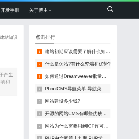
开发手册
关于博主
点击排行
建站知识
建站初期应该需要了解什么知识？
什么是仿站?有什么弊端和优势?
于产生
如何通过Dreamweaver批量对整个站点或目录进行代码搜索或部分全部替换
影响和
PbootCMS导航菜单-导航菜单的使用教程
网站建设多少钱?
开源的网站CMS有哪些优缺点？
网站为什么需要用到ICP许可证？
PHP中文网第十九期,PHP学习最佳路线